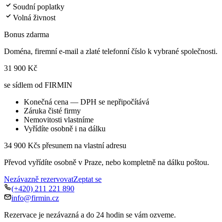
Soudní poplatky
Volná živnost
Bonus zdarma
Doména, firemní e-mail a zlaté telefonní číslo k vybrané společnosti.
31 900 Kč
se sídlem od FIRMIN
Konečná cena — DPH se nepřipočítává
Záruka čisté firmy
Nemovitosti vlastníme
Vyřídíte osobně i na dálku
34 900 Kč
s přesunem na vlastní adresu
Převod vyřídíte osobně v Praze, nebo kompletně na dálku poštou.
Nezávazně rezervovat
Zeptat se
(+420) 211 221 890
info@firmin.cz
Rezervace je nezávazná a do 24 hodin se vám ozveme.