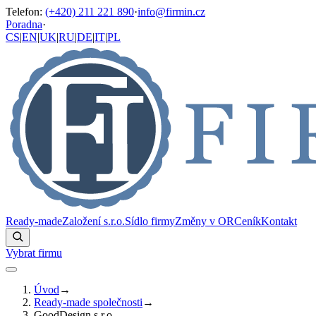
Telefon
:
(+420) 211 221 890
·
info@firmin.cz
Poradna
·
CS
|
EN
|
UK
|
RU
|
DE
|
IT
|
PL
Ready-made
Založení s.r.o.
Sídlo firmy
Změny v OR
Ceník
Kontakt
Vybrat firmu
Úvod
→
Ready-made společnosti
→
GoodDesign s.r.o.