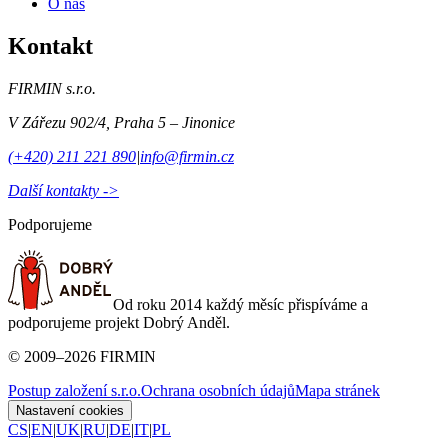
O nás
Kontakt
FIRMIN s.r.o.
V Zářezu 902/4
,
Praha 5 – Jinonice
(+420) 211 221 890
|
info@firmin.cz
Další kontakty ->
Podporujeme
Od roku 2014 každý měsíc přispíváme a
podporujeme projekt Dobrý Anděl.
©
2009
–
2026
FIRMIN
Postup založení s.r.o.
Ochrana osobních údajů
Mapa stránek
Nastavení cookies
CS
|
EN
|
UK
|
RU
|
DE
|
IT
|
PL