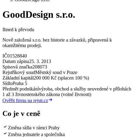
GoodDesign s.r.o.
Ihned k převodu
Nově založená s.r.o. bez historie a závazků, připravená k
okamžitému prodeji.
IČ
01528840
Datum zápisu
25. 3. 2013
Spisová značka
208073
Rejstříkový soud
Městský soud v Praze
Základní kapitál
200 000 Kč (splacen 100 %)
Sídlo
Praha 5
Předmět podnikání
výroba, obchod a služby neuvedené v přílohách
1 až 3 živnostenského zákona (volné živnosti)
Ověřit firmu na rejstr.cz
Co je v ceně
Změna sídla v rámci Prahy
Změna jednatele a společníka