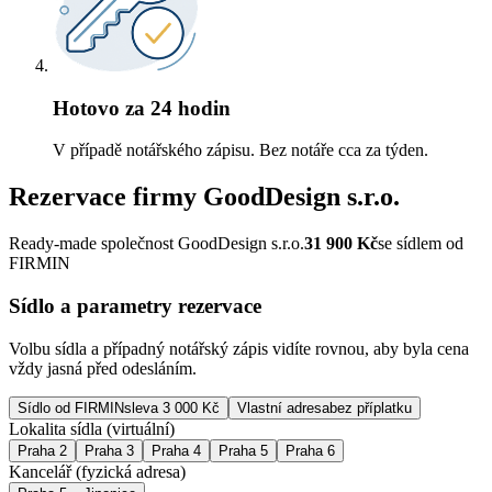
Hotovo za 24 hodin
V případě notářského zápisu. Bez notáře cca za týden.
Rezervace firmy
GoodDesign s.r.o.
Ready-made společnost GoodDesign s.r.o.
31 900
Kč
se sídlem od
FIRMIN
Sídlo a parametry rezervace
Volbu sídla a případný notářský zápis vidíte rovnou, aby byla cena
vždy jasná před odesláním.
Sídlo od FIRMIN
sleva 3 000 Kč
Vlastní adresa
bez příplatku
Lokalita sídla (virtuální)
Praha 2
Praha 3
Praha 4
Praha 5
Praha 6
Kancelář (fyzická adresa)