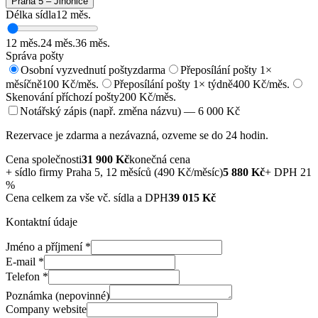
Praha 5 – Jinonice
Délka sídla
12
měs.
12
měs.
24
měs.
36
měs.
Správa pošty
Osobní vyzvednutí pošty
zdarma
Přeposílání pošty 1×
měsíčně
100 Kč/měs.
Přeposílání pošty 1× týdně
400 Kč/měs.
Skenování příchozí pošty
200 Kč/měs.
Notářský zápis (např. změna názvu) — 6 000 Kč
Rezervace je zdarma a nezávazná, ozveme se do 24 hodin.
Cena společnosti
31 900
Kč
konečná cena
+
sídlo firmy Praha 5, 12 měsíců (490 Kč/měsíc)
5 880
Kč
+ DPH 21
%
Cena celkem za vše vč. sídla a DPH
39 015
Kč
Kontaktní údaje
Jméno a příjmení
*
E-mail
*
Telefon
*
Poznámka (nepovinné)
Company website