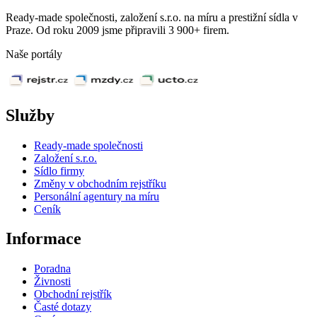
Ready-made společnosti, založení s.r.o. na míru a prestižní sídla v
Praze. Od roku 2009 jsme připravili 3 900+ firem.
Naše portály
Služby
Ready-made společnosti
Založení s.r.o.
Sídlo firmy
Změny v obchodním rejstříku
Personální agentury na míru
Ceník
Informace
Poradna
Živnosti
Obchodní rejstřík
Časté dotazy