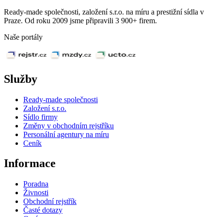
Ready-made společnosti, založení s.r.o. na míru a prestižní sídla v
Praze. Od roku 2009 jsme připravili 3 900+ firem.
Naše portály
Služby
Ready-made společnosti
Založení s.r.o.
Sídlo firmy
Změny v obchodním rejstříku
Personální agentury na míru
Ceník
Informace
Poradna
Živnosti
Obchodní rejstřík
Časté dotazy