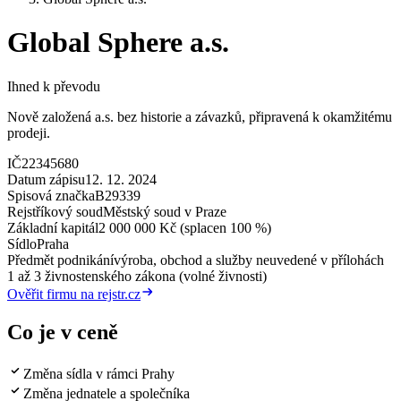
Global Sphere a.s.
Ihned k převodu
Nově založená a.s. bez historie a závazků, připravená k okamžitému
prodeji.
IČ
22345680
Datum zápisu
12. 12. 2024
Spisová značka
B29339
Rejstříkový soud
Městský soud v Praze
Základní kapitál
2 000 000 Kč (splacen 100 %)
Sídlo
Praha
Předmět podnikání
výroba, obchod a služby neuvedené v přílohách
1 až 3 živnostenského zákona (volné živnosti)
Ověřit firmu na rejstr.cz
Co je v ceně
Změna sídla v rámci Prahy
Změna jednatele a společníka