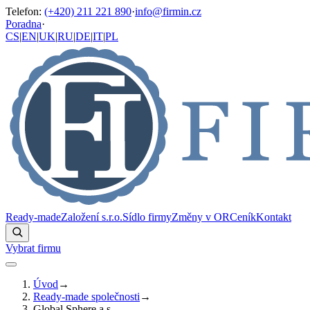
Telefon
:
(+420) 211 221 890
·
info@firmin.cz
Poradna
·
CS
|
EN
|
UK
|
RU
|
DE
|
IT
|
PL
Ready-made
Založení s.r.o.
Sídlo firmy
Změny v OR
Ceník
Kontakt
Vybrat firmu
Úvod
→
Ready-made společnosti
→
Global Sphere a.s.