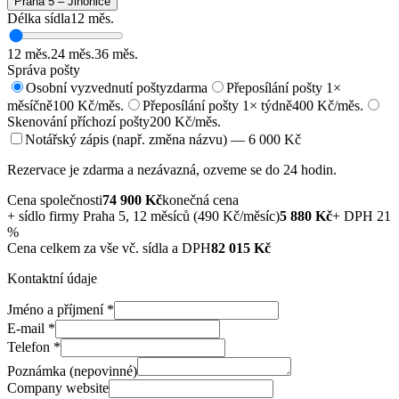
Praha 5 – Jinonice
Délka sídla
12
měs.
12
měs.
24
měs.
36
měs.
Správa pošty
Osobní vyzvednutí pošty
zdarma
Přeposílání pošty 1×
měsíčně
100 Kč/měs.
Přeposílání pošty 1× týdně
400 Kč/měs.
Skenování příchozí pošty
200 Kč/měs.
Notářský zápis (např. změna názvu) — 6 000 Kč
Rezervace je zdarma a nezávazná, ozveme se do 24 hodin.
Cena společnosti
74 900
Kč
konečná cena
+
sídlo firmy Praha 5, 12 měsíců (490 Kč/měsíc)
5 880
Kč
+ DPH 21
%
Cena celkem za vše vč. sídla a DPH
82 015
Kč
Kontaktní údaje
Jméno a příjmení
*
E-mail
*
Telefon
*
Poznámka (nepovinné)
Company website