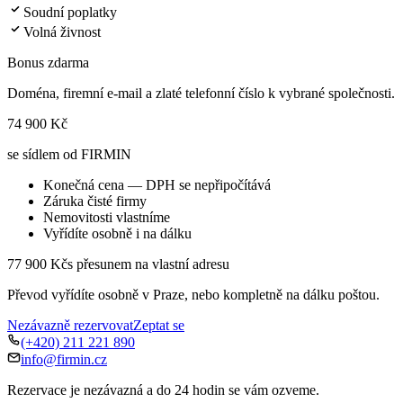
Soudní poplatky
Volná živnost
Bonus zdarma
Doména, firemní e-mail a zlaté telefonní číslo k vybrané společnosti.
74 900 Kč
se sídlem od FIRMIN
Konečná cena — DPH se nepřipočítává
Záruka čisté firmy
Nemovitosti vlastníme
Vyřídíte osobně i na dálku
77 900 Kč
s přesunem na vlastní adresu
Převod vyřídíte osobně v Praze, nebo kompletně na dálku poštou.
Nezávazně rezervovat
Zeptat se
(+420) 211 221 890
info@firmin.cz
Rezervace je nezávazná a do 24 hodin se vám ozveme.