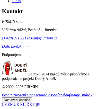
O nás
Kontakt
FIRMIN s.r.o.
V Zářezu 902/4
,
Praha 5 – Jinonice
(+420) 211 221 890
|
info@firmin.cz
Další kontakty ->
Podporujeme
Od roku 2014 každý měsíc přispíváme a
podporujeme projekt Dobrý Anděl.
©
2009
–
2026
FIRMIN
Postup založení s.r.o.
Ochrana osobních údajů
Mapa stránek
Nastavení cookies
CS
|
EN
|
UK
|
RU
|
DE
|
IT
|
PL