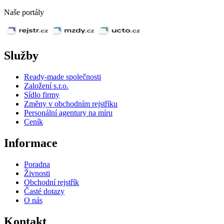
Naše portály
Služby
Ready-made společnosti
Založení s.r.o.
Sídlo firmy
Změny v obchodním rejstříku
Personální agentury na míru
Ceník
Informace
Poradna
Živnosti
Obchodní rejstřík
Časté dotazy
O nás
Kontakt