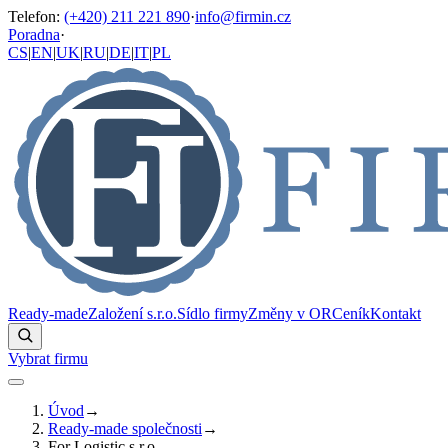
Telefon
:
(+420) 211 221 890
·
info@firmin.cz
Poradna
·
CS
|
EN
|
UK
|
RU
|
DE
|
IT
|
PL
Ready-made
Založení s.r.o.
Sídlo firmy
Změny v OR
Ceník
Kontakt
Vybrat firmu
Úvod
→
Ready-made společnosti
→
For Logistic s.r.o.