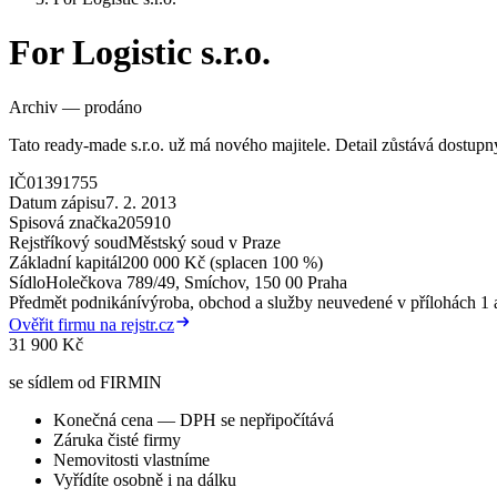
For Logistic s.r.o.
Archiv — prodáno
Tato ready-made s.r.o. už má nového majitele. Detail zůstává dostup
IČ
01391755
Datum zápisu
7. 2. 2013
Spisová značka
205910
Rejstříkový soud
Městský soud v Praze
Základní kapitál
200 000 Kč (splacen 100 %)
Sídlo
Holečkova 789/49, Smíchov, 150 00 Praha
Předmět podnikání
výroba, obchod a služby neuvedené v přílohách 1 a
Ověřit firmu na rejstr.cz
31 900 Kč
se sídlem od FIRMIN
Konečná cena — DPH se nepřipočítává
Záruka čisté firmy
Nemovitosti vlastníme
Vyřídíte osobně i na dálku