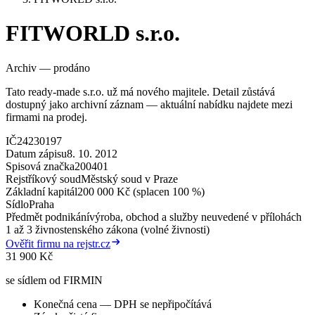
FITWORLD s.r.o.
Archiv — prodáno
Tato ready-made s.r.o. už má nového majitele. Detail zůstává
dostupný jako archivní záznam — aktuální nabídku najdete mezi
firmami na prodej.
IČ
24230197
Datum zápisu
8. 10. 2012
Spisová značka
200401
Rejstříkový soud
Městský soud v Praze
Základní kapitál
200 000 Kč (splacen 100 %)
Sídlo
Praha
Předmět podnikání
výroba, obchod a služby neuvedené v přílohách
1 až 3 živnostenského zákona (volné živnosti)
Ověřit firmu na rejstr.cz
31 900 Kč
se sídlem od FIRMIN
Konečná cena — DPH se nepřipočítává