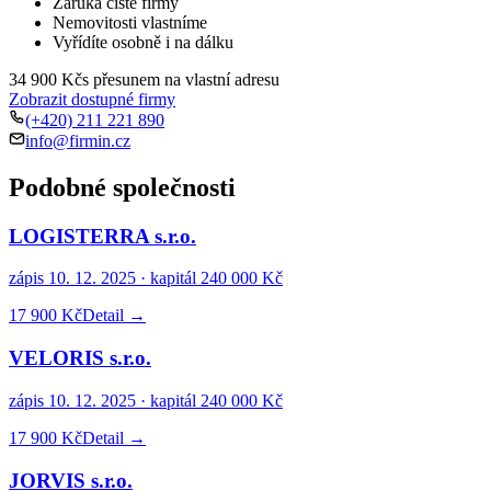
Záruka čisté firmy
Nemovitosti vlastníme
Vyřídíte osobně i na dálku
34 900 Kč
s přesunem na vlastní adresu
Zobrazit dostupné firmy
(+420) 211 221 890
info@firmin.cz
Podobné společnosti
LOGISTERRA s.r.o.
zápis
10. 12. 2025
· kapitál
240 000 Kč
17 900 Kč
Detail →
VELORIS s.r.o.
zápis
10. 12. 2025
· kapitál
240 000 Kč
17 900 Kč
Detail →
JORVIS s.r.o.