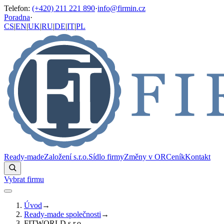
Telefon
:
(+420) 211 221 890
·
info@firmin.cz
Poradna
·
CS
|
EN
|
UK
|
RU
|
DE
|
IT
|
PL
Ready-made
Založení s.r.o.
Sídlo firmy
Změny v OR
Ceník
Kontakt
Vybrat firmu
Úvod
→
Ready-made společnosti
→
FITWORLD s.r.o.