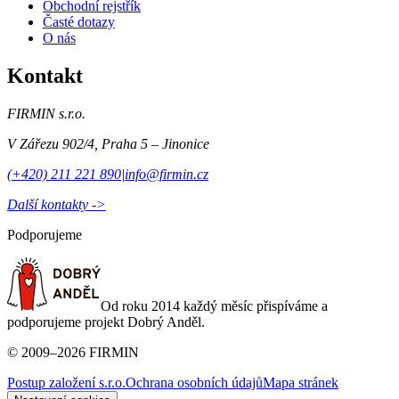
Obchodní rejstřík
Časté dotazy
O nás
Kontakt
FIRMIN s.r.o.
V Zářezu 902/4
,
Praha 5 – Jinonice
(+420) 211 221 890
|
info@firmin.cz
Další kontakty ->
Podporujeme
Od roku 2014 každý měsíc přispíváme a
podporujeme projekt Dobrý Anděl.
©
2009
–
2026
FIRMIN
Postup založení s.r.o.
Ochrana osobních údajů
Mapa stránek