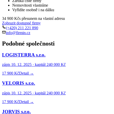
Záruka čisté firmy
Nemovitosti vlastníme
Vyřídíte osobně i na dálku
34 900 Kč
s přesunem na vlastní adresu
Zobrazit dostupné firmy
(+420) 211 221 890
info@firmin.cz
Podobné společnosti
LOGISTERRA s.r.o.
zápis
10. 12. 2025
· kapitál
240 000 Kč
17 900 Kč
Detail →
VELORIS s.r.o.
zápis
10. 12. 2025
· kapitál
240 000 Kč
17 900 Kč
Detail →
JORVIS s.r.o.