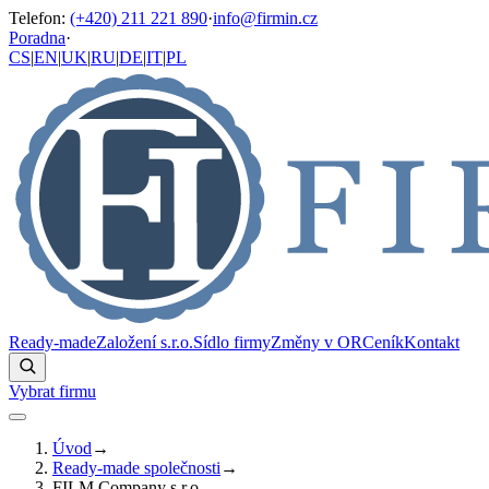
Telefon
:
(+420) 211 221 890
·
info@firmin.cz
Poradna
·
CS
|
EN
|
UK
|
RU
|
DE
|
IT
|
PL
Ready-made
Založení s.r.o.
Sídlo firmy
Změny v OR
Ceník
Kontakt
Vybrat firmu
Úvod
→
Ready-made společnosti
→
FILM Company s.r.o.