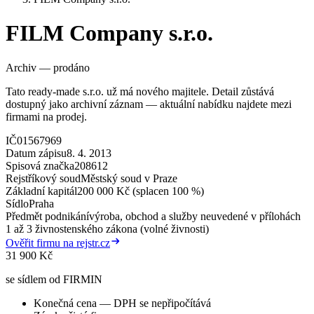
FILM Company s.r.o.
Archiv — prodáno
Tato ready-made s.r.o. už má nového majitele. Detail zůstává
dostupný jako archivní záznam — aktuální nabídku najdete mezi
firmami na prodej.
IČ
01567969
Datum zápisu
8. 4. 2013
Spisová značka
208612
Rejstříkový soud
Městský soud v Praze
Základní kapitál
200 000 Kč (splacen 100 %)
Sídlo
Praha
Předmět podnikání
výroba, obchod a služby neuvedené v přílohách
1 až 3 živnostenského zákona (volné živnosti)
Ověřit firmu na rejstr.cz
31 900 Kč
se sídlem od FIRMIN
Konečná cena — DPH se nepřipočítává