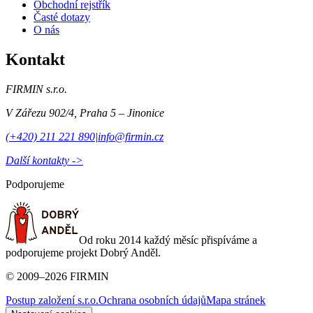
Obchodní rejstřík
Časté dotazy
O nás
Kontakt
FIRMIN s.r.o.
V Zářezu 902/4
,
Praha 5 – Jinonice
(+420) 211 221 890
|
info@firmin.cz
Další kontakty ->
Podporujeme
Od roku 2014 každý měsíc přispíváme a
podporujeme projekt Dobrý Anděl.
©
2009
–
2026
FIRMIN
Postup založení s.r.o.
Ochrana osobních údajů
Mapa stránek