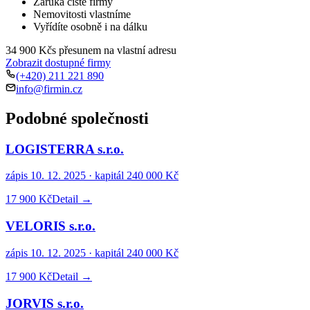
Záruka čisté firmy
Nemovitosti vlastníme
Vyřídíte osobně i na dálku
34 900 Kč
s přesunem na vlastní adresu
Zobrazit dostupné firmy
(+420) 211 221 890
info@firmin.cz
Podobné společnosti
LOGISTERRA s.r.o.
zápis
10. 12. 2025
· kapitál
240 000 Kč
17 900 Kč
Detail →
VELORIS s.r.o.
zápis
10. 12. 2025
· kapitál
240 000 Kč
17 900 Kč
Detail →
JORVIS s.r.o.