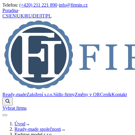
Telefon
:
(+420) 211 221 890
·
info@firmin.cz
Poradna
·
CS
|
EN
|
UK
|
RU
|
DE
|
IT
|
PL
Ready-made
Založení s.r.o.
Sídlo firmy
Změny v OR
Ceník
Kontakt
Vybrat firmu
Úvod
→
Ready-made společnosti
→
Fashion model s.r.o.