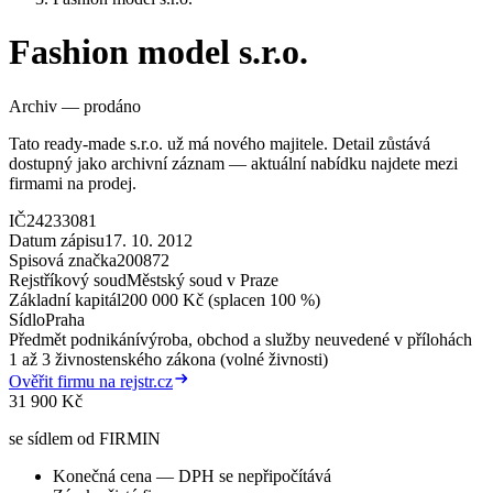
Fashion model s.r.o.
Archiv — prodáno
Tato ready-made s.r.o. už má nového majitele. Detail zůstává
dostupný jako archivní záznam — aktuální nabídku najdete mezi
firmami na prodej.
IČ
24233081
Datum zápisu
17. 10. 2012
Spisová značka
200872
Rejstříkový soud
Městský soud v Praze
Základní kapitál
200 000 Kč (splacen 100 %)
Sídlo
Praha
Předmět podnikání
výroba, obchod a služby neuvedené v přílohách
1 až 3 živnostenského zákona (volné živnosti)
Ověřit firmu na rejstr.cz
31 900 Kč
se sídlem od FIRMIN
Konečná cena — DPH se nepřipočítává