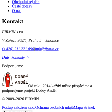
Obchodní rejstřík
Časté dotazy
O nás
Kontakt
FIRMIN s.r.o.
V Zářezu 902/4
,
Praha 5 – Jinonice
(+420) 211 221 890
|
info@firmin.cz
Další kontakty ->
Podporujeme
Od roku 2014 každý měsíc přispíváme a
podporujeme projekt Dobrý Anděl.
©
2009
–
2026
FIRMIN
Postup založení s.r.o.
Ochrana osobních údajů
Mapa stránek