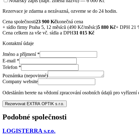
Notářský zápis (např. změna názvu) — 6 000 Kč
Rezervace je zdarma a nezávazná, ozveme se do 24 hodin.
Cena společnosti
23 900
Kč
konečná cena
+
sídlo firmy Praha 5, 12 měsíců (490 Kč/měsíc)
5 880
Kč
+ DPH 21 
Cena celkem za vše vč. sídla a DPH
31 015
Kč
Kontaktní údaje
Jméno a příjmení
*
E-mail
*
Telefon
*
Poznámka (nepovinné)
Company website
Odesláním berete na vědomí zpracování osobních údajů pro vyřízení
Rezervovat EXTRA OPTIK s.r.o.
Podobné společnosti
LOGISTERRA s.r.o.