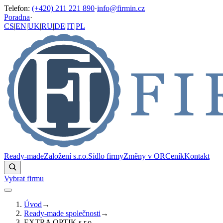
Telefon
:
(+420) 211 221 890
·
info@firmin.cz
Poradna
·
CS
|
EN
|
UK
|
RU
|
DE
|
IT
|
PL
Ready-made
Založení s.r.o.
Sídlo firmy
Změny v OR
Ceník
Kontakt
Vybrat firmu
Úvod
→
Ready-made společnosti
→
EXTRA OPTIK s.r.o.