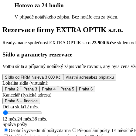
Hotovo za 24 hodin
V případě notářského zápisu. Bez notáře cca za týden.
Rezervace firmy
EXTRA OPTIK s.r.o.
Ready-made společnost EXTRA OPTIK s.r.o.
23 900
Kč
se sídlem 
Sídlo a parametry rezervace
Volbu sídla a případný notářský zápis vidíte rovnou, aby byla cena v
Sídlo od FIRMIN
sleva 3 000 Kč
Vlastní adresa
bez příplatku
Lokalita sídla (virtuální)
Praha 2
Praha 3
Praha 4
Praha 5
Praha 6
Kancelář (fyzická adresa)
Praha 5 – Jinonice
Délka sídla
12
měs.
12
měs.
24
měs.
36
měs.
Správa pošty
Osobní vyzvednutí pošty
zdarma
Přeposílání pošty 1× měsíčně
1