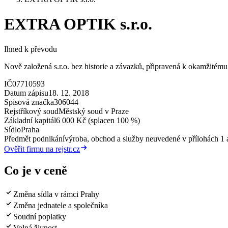
EXTRA OPTIK s.r.o.
Ihned k převodu
Nově založená s.r.o. bez historie a závazků, připravená k okamžitému 
IČ
07710593
Datum zápisu
18. 12. 2018
Spisová značka
306044
Rejstříkový soud
Městský soud v Praze
Základní kapitál
6 000 Kč (splacen 100 %)
Sídlo
Praha
Předmět podnikání
výroba, obchod a služby neuvedené v přílohách 1 a
Ověřit firmu na rejstr.cz
Co je v ceně
Změna sídla v rámci Prahy
Změna jednatele a společníka
Soudní poplatky
Volná živnost