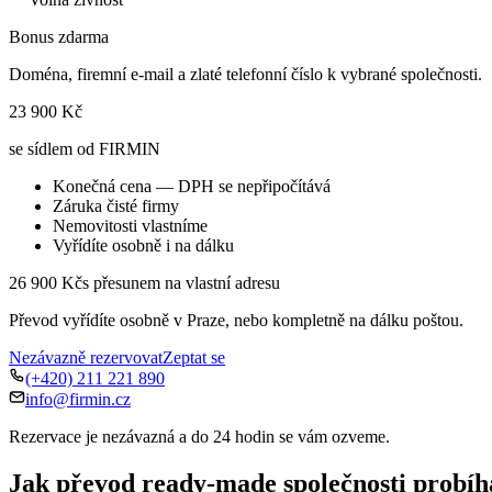
Bonus zdarma
Doména, firemní e-mail a zlaté telefonní číslo k vybrané společnosti.
23 900 Kč
se sídlem od FIRMIN
Konečná cena — DPH se nepřipočítává
Záruka čisté firmy
Nemovitosti vlastníme
Vyřídíte osobně i na dálku
26 900 Kč
s přesunem na vlastní adresu
Převod vyřídíte osobně v Praze, nebo kompletně na dálku poštou.
Nezávazně rezervovat
Zeptat se
(+420) 211 221 890
info@firmin.cz
Rezervace je nezávazná a do 24 hodin se vám ozveme.
Jak převod ready-made společnosti probíh