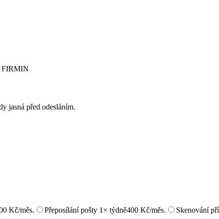
od FIRMIN
ždy jasná před odesláním.
00 Kč/měs.
Přeposílání pošty 1× týdně
400 Kč/měs.
Skenování pří