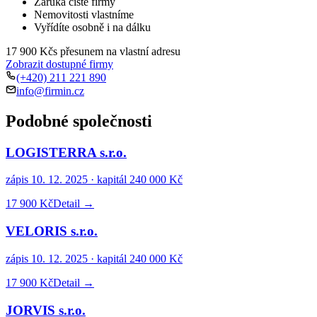
Záruka čisté firmy
Nemovitosti vlastníme
Vyřídíte osobně i na dálku
17 900 Kč
s přesunem na vlastní adresu
Zobrazit dostupné firmy
(+420) 211 221 890
info@firmin.cz
Podobné společnosti
LOGISTERRA s.r.o.
zápis
10. 12. 2025
· kapitál
240 000 Kč
17 900 Kč
Detail →
VELORIS s.r.o.
zápis
10. 12. 2025
· kapitál
240 000 Kč
17 900 Kč
Detail →
JORVIS s.r.o.