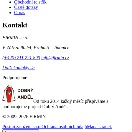
Obchodní rejstřík
Časté dotazy
O nás
Kontakt
FIRMIN s.r.o.
V Zářezu 902/4
,
Praha 5 – Jinonice
(+420) 211 221 890
|
info@firmin.cz
Další kontakty ->
Podporujeme
Od roku 2014 každý měsíc přispíváme a
podporujeme projekt Dobrý Anděl.
©
2009
–
2026
FIRMIN
Postup založení s.r.o.
Ochrana osobních údajů
Mapa stránek