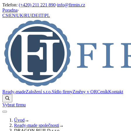
Telefon
:
(+420) 211 221 890
·
info@firmin.cz
Poradna
·
CS
|
EN
|
UK
|
RU
|
DE
|
IT
|
PL
Ready-made
Založení s.r.o.
Sídlo firmy
Změny v OR
Ceník
Kontakt
Vybrat firmu
Úvod
→
Ready-made společnosti
→
DRAGON BUILD s.r.o.