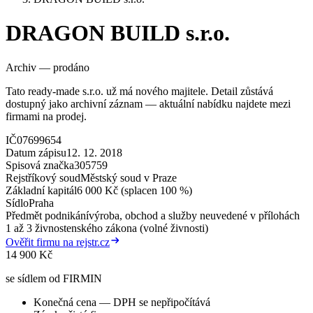
DRAGON BUILD s.r.o.
Archiv — prodáno
Tato ready-made s.r.o. už má nového majitele. Detail zůstává
dostupný jako archivní záznam — aktuální nabídku najdete mezi
firmami na prodej.
IČ
07699654
Datum zápisu
12. 12. 2018
Spisová značka
305759
Rejstříkový soud
Městský soud v Praze
Základní kapitál
6 000 Kč (splacen 100 %)
Sídlo
Praha
Předmět podnikání
výroba, obchod a služby neuvedené v přílohách
1 až 3 živnostenského zákona (volné živnosti)
Ověřit firmu na rejstr.cz
14 900 Kč
se sídlem od FIRMIN
Konečná cena — DPH se nepřipočítává