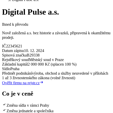
Digital Pulse a.s.
Ihned k převodu
Nově založená a.s. bez historie a závazků, připravená k okamžitému
prodeji.
IČ
22345621
Datum zápisu
10. 12. 2024
Spisová značka
B29338
Rejstříkový soud
Městský soud v Praze
Základní kapitál
2 000 000 Kč (splacen 100 %)
Sídlo
Praha
Předmět podnikání
výroba, obchod a služby neuvedené v přílohách
1 až 3 živnostenského zákona (volné živnosti)
Ověřit firmu na rejstr.cz
Co je v ceně
Změna sídla v rámci Prahy
Změna jednatele a společníka