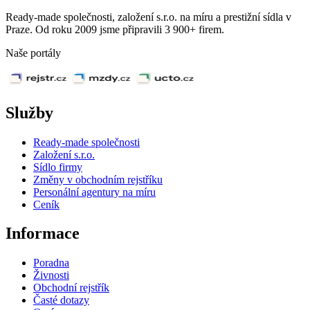
Ready-made společnosti, založení s.r.o. na míru a prestižní sídla v
Praze. Od roku 2009 jsme připravili 3 900+ firem.
Naše portály
Služby
Ready-made společnosti
Založení s.r.o.
Sídlo firmy
Změny v obchodním rejstříku
Personální agentury na míru
Ceník
Informace
Poradna
Živnosti
Obchodní rejstřík
Časté dotazy