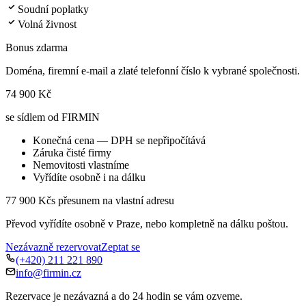
Soudní poplatky
Volná živnost
Bonus zdarma
Doména, firemní e-mail a zlaté telefonní číslo k vybrané společnosti.
74 900 Kč
se sídlem od FIRMIN
Konečná cena — DPH se nepřipočítává
Záruka čisté firmy
Nemovitosti vlastníme
Vyřídíte osobně i na dálku
77 900 Kč
s přesunem na vlastní adresu
Převod vyřídíte osobně v Praze, nebo kompletně na dálku poštou.
Nezávazně rezervovat
Zeptat se
(+420) 211 221 890
info@firmin.cz
Rezervace je nezávazná a do 24 hodin se vám ozveme.