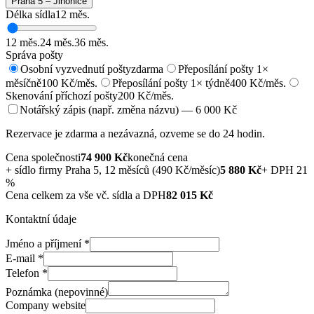
Praha 5 – Jinonice
Délka sídla
12
měs.
12
měs.
24
měs.
36
měs.
Správa pošty
Osobní vyzvednutí pošty
zdarma
Přeposílání pošty 1×
měsíčně
100 Kč/měs.
Přeposílání pošty 1× týdně
400 Kč/měs.
Skenování příchozí pošty
200 Kč/měs.
Notářský zápis (např. změna názvu) — 6 000 Kč
Rezervace je zdarma a nezávazná, ozveme se do 24 hodin.
Cena společnosti
74 900
Kč
konečná cena
+
sídlo firmy Praha 5, 12 měsíců (490 Kč/měsíc)
5 880
Kč
+ DPH 21
%
Cena celkem za vše vč. sídla a DPH
82 015
Kč
Kontaktní údaje
Jméno a příjmení
*
E-mail
*
Telefon
*
Poznámka (nepovinné)
Company website