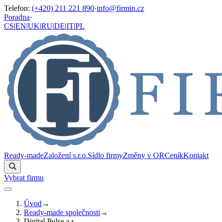
Telefon
:
(+420) 211 221 890
·
info@firmin.cz
Poradna
·
CS
|
EN
|
UK
|
RU
|
DE
|
IT
|
PL
Ready-made
Založení s.r.o.
Sídlo firmy
Změny v OR
Ceník
Kontakt
Vybrat firmu
Úvod
→
Ready-made společnosti
→
Digital Pulse a.s.