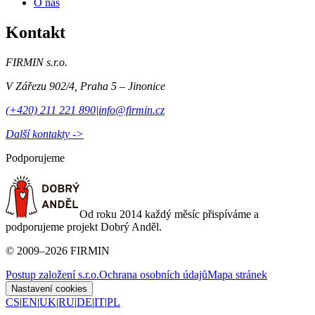
O nás
Kontakt
FIRMIN s.r.o.
V Zářezu 902/4
,
Praha 5 – Jinonice
(+420) 211 221 890
|
info@firmin.cz
Další kontakty ->
Podporujeme
Od roku 2014 každý měsíc přispíváme a
podporujeme projekt Dobrý Anděl.
©
2009
–
2026
FIRMIN
Postup založení s.r.o.
Ochrana osobních údajů
Mapa stránek
Nastavení cookies
CS
|
EN
|
UK
|
RU
|
DE
|
IT
|
PL