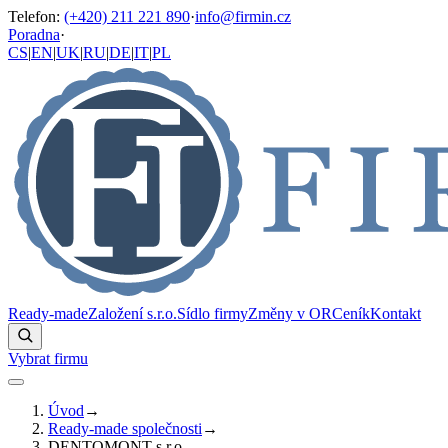
Telefon
:
(+420) 211 221 890
·
info@firmin.cz
Poradna
·
CS
|
EN
|
UK
|
RU
|
DE
|
IT
|
PL
Ready-made
Založení s.r.o.
Sídlo firmy
Změny v OR
Ceník
Kontakt
Vybrat firmu
Úvod
→
Ready-made společnosti
→
DENTOMONT s.r.o.