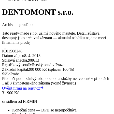
DENTOMONT s.r.o.
Archiv — prodáno
Tato ready-made s.r.o. už má nového majitele. Detail zůstává
dostupný jako archivní záznam — aktuální nabídku najdete mezi
firmami na prodej.
IČ
01568248
Datum zápisu
8. 4. 2013
Spisová značka
208613
Rejstříkový soud
Městský soud v Praze
Základní kapitál
200 000 Kč (splacen 100 %)
Sídlo
Praha
Předmět podnikání
výroba, obchod a služby neuvedené v přílohách
1 až 3 živnostenského zákona (volné živnosti)
Ověřit firmu na rejstr.cz
31 900 Kč
se sídlem od FIRMIN
Konečná cena — DPH se nepřipočítává