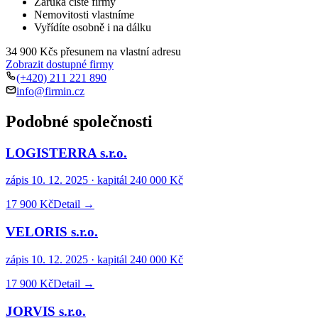
Záruka čisté firmy
Nemovitosti vlastníme
Vyřídíte osobně i na dálku
34 900 Kč
s přesunem na vlastní adresu
Zobrazit dostupné firmy
(+420) 211 221 890
info@firmin.cz
Podobné společnosti
LOGISTERRA s.r.o.
zápis
10. 12. 2025
· kapitál
240 000 Kč
17 900 Kč
Detail →
VELORIS s.r.o.
zápis
10. 12. 2025
· kapitál
240 000 Kč
17 900 Kč
Detail →
JORVIS s.r.o.