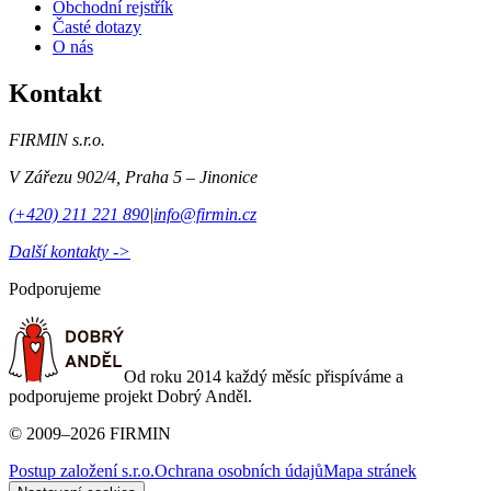
Obchodní rejstřík
Časté dotazy
O nás
Kontakt
FIRMIN s.r.o.
V Zářezu 902/4
,
Praha 5 – Jinonice
(+420) 211 221 890
|
info@firmin.cz
Další kontakty ->
Podporujeme
Od roku 2014 každý měsíc přispíváme a
podporujeme projekt Dobrý Anděl.
©
2009
–
2026
FIRMIN
Postup založení s.r.o.
Ochrana osobních údajů
Mapa stránek