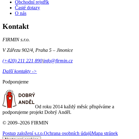
Obchodní rejstřík
Časté dotazy
O nás
Kontakt
FIRMIN s.r.o.
V Zářezu 902/4
,
Praha 5 – Jinonice
(+420) 211 221 890
|
info@firmin.cz
Další kontakty ->
Podporujeme
Od roku 2014 každý měsíc přispíváme a
podporujeme projekt Dobrý Anděl.
©
2009
–
2026
FIRMIN
Postup založení s.r.o.
Ochrana osobních údajů
Mapa stránek