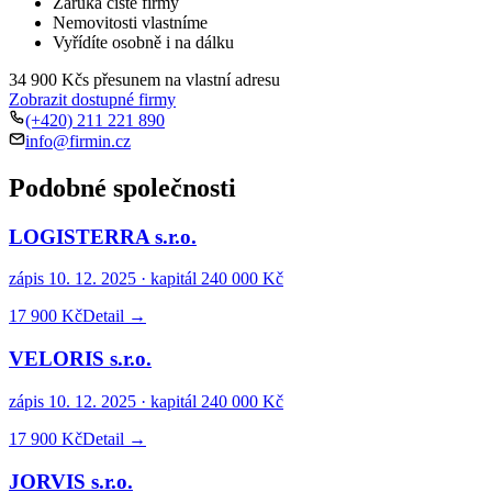
Záruka čisté firmy
Nemovitosti vlastníme
Vyřídíte osobně i na dálku
34 900 Kč
s přesunem na vlastní adresu
Zobrazit dostupné firmy
(+420) 211 221 890
info@firmin.cz
Podobné společnosti
LOGISTERRA s.r.o.
zápis
10. 12. 2025
· kapitál
240 000 Kč
17 900 Kč
Detail →
VELORIS s.r.o.
zápis
10. 12. 2025
· kapitál
240 000 Kč
17 900 Kč
Detail →
JORVIS s.r.o.