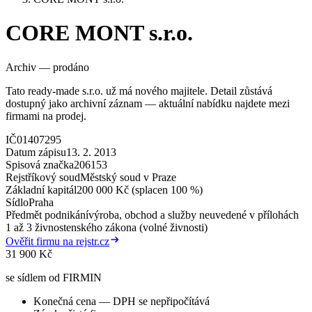
CORE MONT s.r.o.
Archiv — prodáno
Tato ready-made s.r.o. už má nového majitele. Detail zůstává
dostupný jako archivní záznam — aktuální nabídku najdete mezi
firmami na prodej.
IČ
01407295
Datum zápisu
13. 2. 2013
Spisová značka
206153
Rejstříkový soud
Městský soud v Praze
Základní kapitál
200 000 Kč (splacen 100 %)
Sídlo
Praha
Předmět podnikání
výroba, obchod a služby neuvedené v přílohách
1 až 3 živnostenského zákona (volné živnosti)
Ověřit firmu na rejstr.cz
31 900 Kč
se sídlem od FIRMIN
Konečná cena — DPH se nepřipočítává