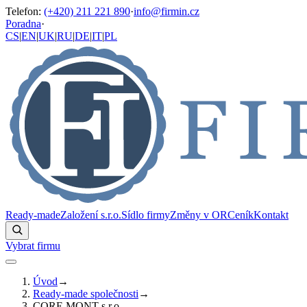
Telefon
:
(+420) 211 221 890
·
info@firmin.cz
Poradna
·
CS
|
EN
|
UK
|
RU
|
DE
|
IT
|
PL
Ready-made
Založení s.r.o.
Sídlo firmy
Změny v OR
Ceník
Kontakt
Vybrat firmu
Úvod
→
Ready-made společnosti
→
CORE MONT s.r.o.