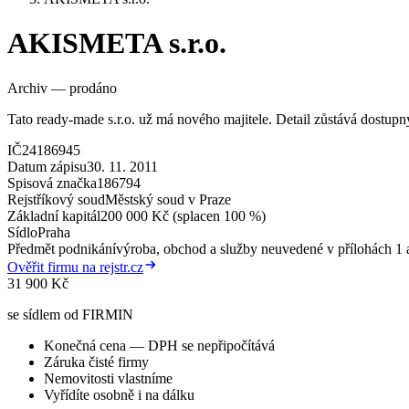
AKISMETA s.r.o.
Archiv — prodáno
Tato ready-made s.r.o. už má nového majitele. Detail zůstává dostup
IČ
24186945
Datum zápisu
30. 11. 2011
Spisová značka
186794
Rejstříkový soud
Městský soud v Praze
Základní kapitál
200 000 Kč (splacen 100 %)
Sídlo
Praha
Předmět podnikání
výroba, obchod a služby neuvedené v přílohách 1 a
Ověřit firmu na rejstr.cz
31 900 Kč
se sídlem od FIRMIN
Konečná cena — DPH se nepřipočítává
Záruka čisté firmy
Nemovitosti vlastníme
Vyřídíte osobně i na dálku