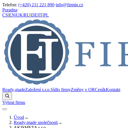
Telefon
:
(+420) 211 221 890
·
info@firmin.cz
Poradna
·
CS
|
EN
|
UK
|
RU
|
DE
|
IT
|
PL
Ready-made
Založení s.r.o.
Sídlo firmy
Změny v OR
Ceník
Kontakt
Vybrat firmu
Úvod
→
Ready-made společnosti
→
AKISMETA s.r.o.