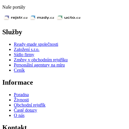
Naše portály
Služby
Ready-made společnosti
Založení s.r.o.
Sídlo firmy
Změny v obchodním rejstříku
Personální agentury na míru
Ceník
Informace
Poradna
Živnosti
Obchodní rejstřík
Časté dotazy
O nás
Kontakt