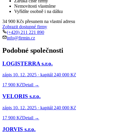
Záruka čisté firmy
Nemovitosti vlastníme
Vyřídíte osobně i na dálku
34 900 Kč
s přesunem na vlastní adresu
Zobrazit dostupné firmy
(+420) 211 221 890
info@firmin.cz
Podobné společnosti
LOGISTERRA s.r.o.
zápis
10. 12. 2025
· kapitál
240 000 Kč
17 900 Kč
Detail →
VELORIS s.r.o.
zápis
10. 12. 2025
· kapitál
240 000 Kč
17 900 Kč
Detail →
JORVIS s.r.o.