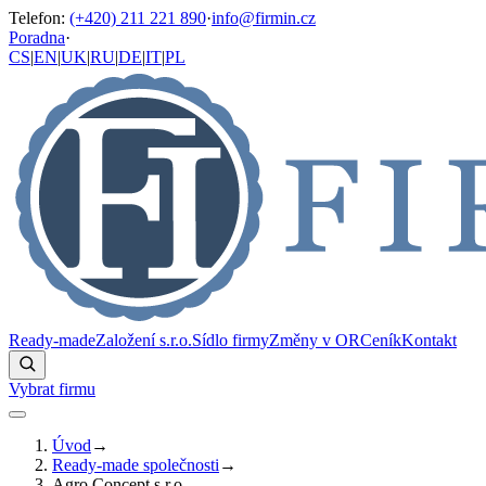
Telefon
:
(+420) 211 221 890
·
info@firmin.cz
Poradna
·
CS
|
EN
|
UK
|
RU
|
DE
|
IT
|
PL
Ready-made
Založení s.r.o.
Sídlo firmy
Změny v OR
Ceník
Kontakt
Vybrat firmu
Úvod
→
Ready-made společnosti
→
Agro Concept s.r.o.