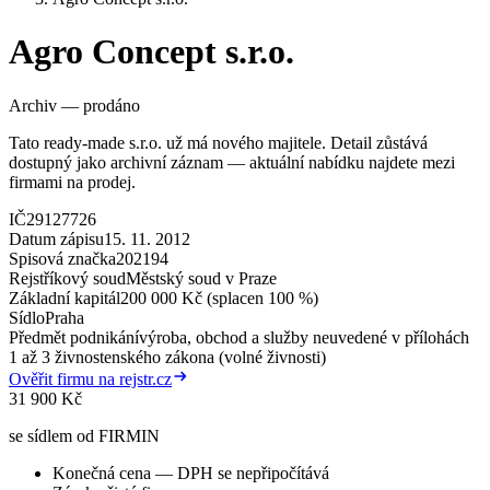
Agro Concept s.r.o.
Archiv — prodáno
Tato ready-made s.r.o. už má nového majitele. Detail zůstává
dostupný jako archivní záznam — aktuální nabídku najdete mezi
firmami na prodej.
IČ
29127726
Datum zápisu
15. 11. 2012
Spisová značka
202194
Rejstříkový soud
Městský soud v Praze
Základní kapitál
200 000 Kč (splacen 100 %)
Sídlo
Praha
Předmět podnikání
výroba, obchod a služby neuvedené v přílohách
1 až 3 živnostenského zákona (volné živnosti)
Ověřit firmu na rejstr.cz
31 900 Kč
se sídlem od FIRMIN
Konečná cena — DPH se nepřipočítává