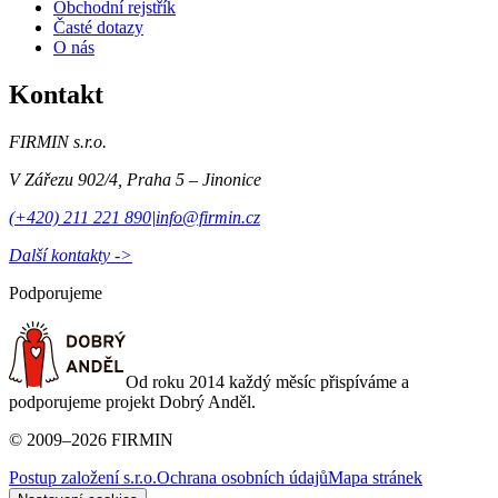
Obchodní rejstřík
Časté dotazy
O nás
Kontakt
FIRMIN s.r.o.
V Zářezu 902/4
,
Praha 5 – Jinonice
(+420) 211 221 890
|
info@firmin.cz
Další kontakty ->
Podporujeme
Od roku 2014 každý měsíc přispíváme a
podporujeme projekt Dobrý Anděl.
©
2009
–
2026
FIRMIN
Postup založení s.r.o.
Ochrana osobních údajů
Mapa stránek